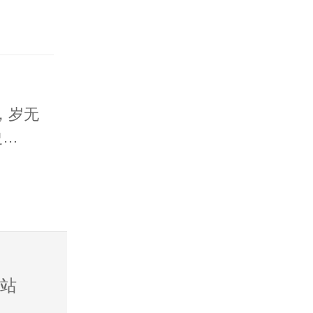
，岁无
史…
站