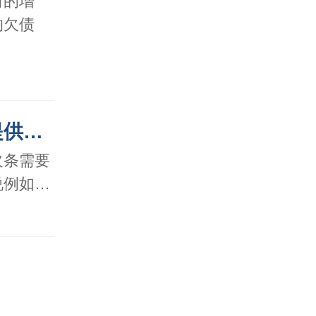
司的增
的欠债
证据
欠条需要
说例如…