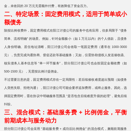
金，未收回的 20 万元无需额外付费，有效降低了资金压力。
二、特定场景：固定费用模式，适用于简单或小
额债务
除按比例收费外，固定费用模式在阳江讨债公司的服务中也有应用，但多局限于 “债务
简单、流程明确” 的场景。例如，针对金额极小（如 1 万元以内）的个人借款，且债务
人身份明确、居住地址清晰，阳江讨债公司会收取一笔固定费用（通常在 1000-3000
元），负责完成沟通协商、督促还款等基础服务；又如，仅需协助债权人发送催收函、
核实债务人基本信息等 “单一环节服务”，部分阳江讨债公司也会按固定金额收费（如
500-1500 元），无需按比例计提佣金。
不过需要注意的是，固定费用模式存在一定局限性：若后续催收难度超出预期（如债务
人突然失联、拒绝沟通），阳江讨债公司可能会要求追加费用，或终止服务。因此，选
择固定费用时，需在协议中明确服务范围及 “是否包含后续难度升级的处理”，避免后续
纠纷。
三、混合模式：基础服务费 + 比例佣金，平衡
前期成本与服务动力
部分阳江讨债公司会采用 “基础服务费 + 成功后比例佣金” 的混合模式，兼顾前期服务