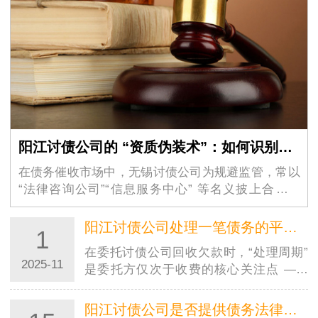
阳江讨债公司的 “资质伪装术”：如何识别虚假的 “法律咨询” 外衣？
在债务催收市场中，无锡讨债公司为规避监管，常以
“法律咨询公司”“信息服务中心” 等名义披上合法外
衣，其隐蔽性极强的 “资质伪装术” 让不少债权人掉入
陷阱。这些机构看似持有工商营业执照，实则…
阳江讨债公司处理一笔债务的平均周期大概是多久？
1
在委托讨债公司回收欠款时，“处理周期”
2025-11
是委托方仅次于收费的核心关注点 ——
毕竟资金回笼速度直接影响个人周转或企
业运营。结合合肥讨债公司的实际服务数
阳江讨债公司是否提供债务法律咨询服务？是否额外收费？