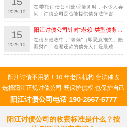
15
据来看，债务处理并无统一周期，从 1 个
在委托讨债公司处理债务时，不少人会
月…
2025-10
问：讨债公司是否能提供债务法律咨询？
是否需要额外花钱？尤其在西安，面对不
同规模的西安讨债公司，明确其法律咨询
阳江讨债公司针对“老赖”类型债务人，有特殊催收方案吗？
15
服务的 “范围” 与 “收费规则”，既能避免
在债务催收中，“老赖”（即恶意拖欠、隐
误…
2025-10
匿财产、逃避还款的债务人）是最难处理
的群体，不少人好奇：讨债公司是否有针
对性的特殊方案？尤其在西安，面对本地
及跨省 “老赖” 的多样规避手段，西安讨
债…
阳江讨债不用愁！10 年老牌机构 合法催收
选择阳江正规讨债公司 既保护债权 也保护自己
阳江讨债公司电话 190-2567-5777
阳江讨债公司的收费标准是什么？按