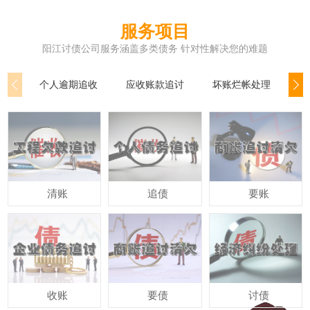
服务项目
阳江讨债公司服务涵盖多类债务 针对性解决您的难题
个人逾期追收
应收账款追讨
坏账烂帐处理
公
清账
追债
要账
收账
要债
讨债