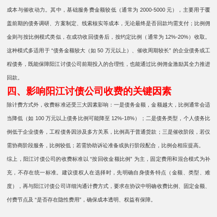
成本与催收动力。其中，基础服务费金额较低（通常为 2000-5000 元），主要用于覆
盖前期的债务调研、方案制定、线索核实等成本，无论最终是否回款均需支付；比例佣
金则与按比例模式类似，在成功收回债务后，按约定比例（通常为 12%-20%）收取。
这种模式多适用于 “债务金额较大（如 50 万元以上）、催收周期较长” 的企业债务或工
程债务，既能保障阳江讨债公司前期投入的合理性，也能通过比例佣金激励其全力推进
回款。
四、影响阳江讨债公司收费的关键因素
除计费方式外，收费标准还受三大因素影响：一是债务金额，金额越大，比例通常会适
当降低（如 100 万元以上债务比例可能降至 12%-18%）；二是债务类型，个人债务比
例低于企业债务，工程债务因涉及多方关系，比例高于普通货款；三是催收阶段，若仅
需协商阶段服务，比例较低；若需协助诉讼准备或执行阶段配合，比例会相应提高。
综上，阳江讨债公司的收费标准以 “按回收金额比例” 为主，固定费用和混合模式为补
充，不存在统一标准。建议债权人在选择时，先明确自身债务特点（金额、类型、难
度），再与阳江讨债公司详细沟通计费方式，要求在协议中明确收费比例、固定金额、
付费节点及 “是否存在隐性费用”，确保成本透明、权益有保障。