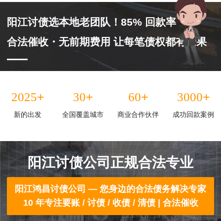
阳江讨债选本地老团队！85% 回款率
合法催收・无前期费用 让每笔债权都有结果
+
+
+
+
2025
30
60
3000
新的出发
全国覆盖城市
商业合作伙伴
成功回款案例
阳江讨债公司正规合法专业
阳江鸿昌讨债公司 — 您身边的合法债务解决专家
10 年专注要账 / 讨债 / 收债 / 清债 | 合法催收