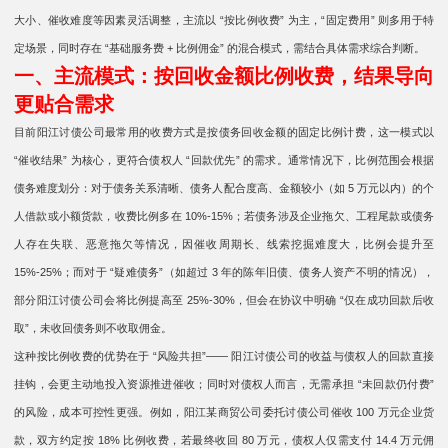
大小、催收难度等因素灵活调整，主流以 “按比例收费” 为主，“固定费用” 则多用于特
定场景，同时存在 “基础服务费 + 比例佣金” 的混合模式，需结合具体需求综合判断。
一、主流模式：按回收金额比例收费，结果导向
更贴合需求
目前阳江讨债公司最常用的收费方式是按债务回收金额的固定比例计费，这一模式以
“催收结果” 为核心，更符合债权人 “回款优先” 的需求。通常情况下，比例范围会根据
债务难度划分：对于债务关系清晰、债务人配合度高、金额较小（如 5 万元以内）的个
人借款或小额货款，收费比例多在 10%-15%；若债务涉及企业拖欠、工程尾款或债务
人存在失联、恶意拖欠等情况，因催收周期长、线索挖掘难度大，比例会提升至
15%-25%；而对于 “疑难债务”（如超过 3 年的陈年旧债、债务人资产不明的情况），
部分阳江讨债公司会将比例提高至 25%-30%，但会在协议中明确 “仅在成功回款后收
取”，未收回债务则不收取佣金。
这种按比例收费的优势在于 “风险共担”—— 阳江讨债公司的收益与债权人的回款直接
挂钩，会更主动地投入资源推进催收；同时对债权人而言，无需承担 “未回款仍付费”
的风险，成本可控性更强。例如，阳江某商贸公司委托讨债公司催收 100 万元企业货
款，双方约定按 18% 比例收费，若最终收回 80 万元，债权人仅需支付 14.4 万元佣