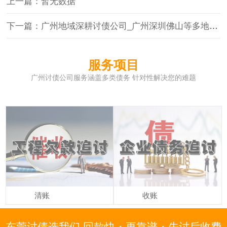
上一篇：暂无数据
下一篇：广州地域深耕讨债公司_广州深圳佛山等多地定制化催收_债权安全保障
服务项目
广州讨债公司服务涵盖多类债务 针对性解决您的难题
清账
收账
东莞讨债选我们 回款快・更靠谱・先讨后收费