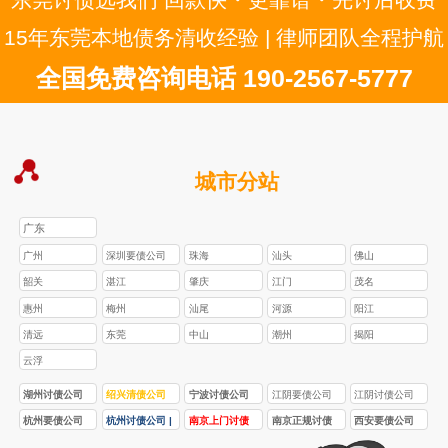
15年东莞本地债务清收经验 | 律师团队全程护航
全国免费咨询电话 190-2567-5777
城市分站
广东
广州
深圳要债公司
珠海
汕头
佛山
韶关
湛江
肇庆
江门
茂名
惠州
梅州
汕尾
河源
阳江
清远
东莞
中山
潮州
揭阳
云浮
湖州讨债公司
绍兴清债公司
宁波讨债公司
江阴要债公司
江阴讨债公司
杭州要债公司
杭州讨债公司 |
南京上门讨债
南京正规讨债
西安要债公司
正规合法 讨债 /
要债 / 收债服务
服务
公司