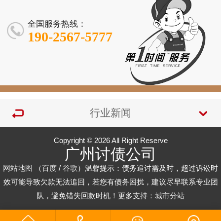
收债服务透明
专业团队 本地
解决各类债务
快速解决债务
全国服务热线：
难题
纠纷
190-2567-5777
行业新闻
Copyright © 2026 All Right Reserve
广州讨债公司
网站地图
（
百度
/
谷歌
）温馨提示：债务追讨需及时，超过诉讼时
效可能导致欠款无法追回，若您有债务困扰，建议尽早联系专业团
队，避免错失回款时机！更多支持：
城市分站