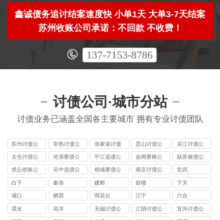
鑫诚债务追讨结案速度快 小单1天 大单3-7天结案
苏州收账公司承诺：不回款 不收费！
137-7153-8786
讨债公司·城市分站
讨债业务已涵盖全国各主要城市 拥有专业讨债团队
苏州讨债公
常熟讨债公
张家港讨债
昆山讨债公
吴江讨债公
司
司
公司
司
司
太仓讨债公
沧浪要债公
平江追债公
金阊要账公
姑苏催债公
司
司
司
司
司
虎丘收账公
吴中追债公
相城要债公
南京讨债公
玄武
司
司
司
司
白下
秦淮
建邺
鼓楼
下关
浦口
栖霞
雨花台
江宁
六合
溧水
高淳
无锡讨债公
江阴讨债公
宜兴讨债公
司
司
司