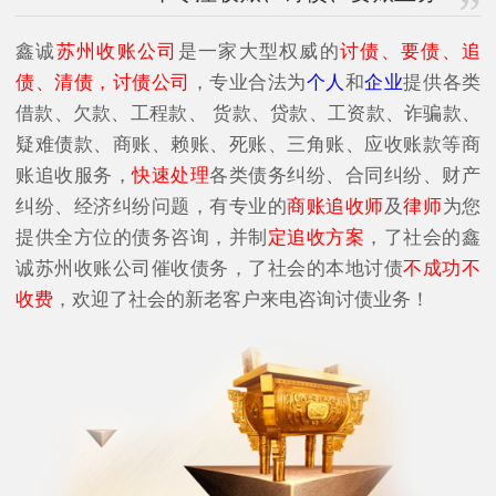
鑫诚
苏州收账公司
是一家大型权威的
讨债、要债、追
债、清债，讨债公司
，专业合法为
个人
和
企业
提供各类
借款、欠款、工程款、 货款、贷款、工资款、诈骗款、
疑难债款、商账、赖账、死账、三角账、应收账款等商
账追收服务，
快速处理
各类债务纠纷、合同纠纷、财产
纠纷、经济纠纷问题，有专业的
商账追收师
及
律师
为您
提供全方位的债务咨询，并制
定追收方案
，了社会的鑫
诚苏州收账公司催收债务，了社会的本地讨债
不成功不
收费
，欢迎了社会的新老客户来电咨询讨债业务！