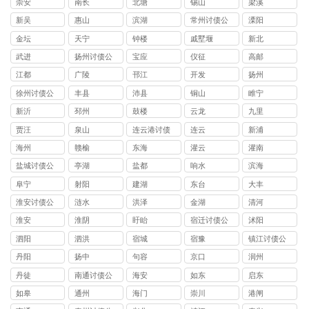
崇安
南长
北塘
锡山
梁溪
新吴
惠山
滨湖
常州讨债公
溧阳
司
金坛
天宁
钟楼
戚墅堰
新北
武进
扬州讨债公
宝应
仪征
高邮
司
江都
广陵
邗江
开发
扬州
徐州讨债公
丰县
沛县
铜山
睢宁
司
新沂
邳州
鼓楼
云龙
九里
贾汪
泉山
连云港讨债
连云
新浦
公司
海州
赣榆
东海
灌云
灌南
盐城讨债公
亭湖
盐都
响水
滨海
司
阜宁
射阳
建湖
东台
大丰
淮安讨债公
涟水
洪泽
金湖
清河
司
淮安
淮阴
盱眙
宿迁讨债公
沭阳
司
泗阳
泗洪
宿城
宿豫
镇江讨债公
司
丹阳
扬中
句容
京口
润州
丹徒
南通讨债公
海安
如东
启东
司
如皋
通州
海门
崇川
港闸