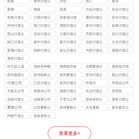
南通
泰州讨债公
兴化
靖江
泰兴
司
姜堰
海陵
高港
兴化讨债公
东台讨债公
司
司
常熟讨债公
江阴讨债公
张家港讨债
通州讨债公
宜兴讨债公
司
司
公司
司
司
邳州讨债公
海门讨债公
溧阳讨债公
泰兴讨债公
如皋讨债公
司
司
司
司
司
昆山讨债公
启东讨债公
江都讨债公
丹阳讨债公
吴江讨债公
司
司
司
司
司
靖江讨债公
扬中讨债公
新沂讨债公
仪征讨债公
太仓讨债公
司
司
司
司
司
姜堰讨债公
高邮讨债公
金坛讨债公
句容讨债公
灌南讨债公
司
司
司
司
司
海安讨债公
司
对欠款人进
清收各种赖
律师指导收
合肥要债公
债务追讨绝
行过催讨
债
账
司
不违法
苏州催债公
苏州收账公
苏州要债公
苏州讨债公
昆山讨债公
司
司
司
司
司
讨债公司
江苏讨债公
苏州讨债公
件查办
环境后公司
司
司
半篇文公司
章推动公司
湖南讨债公
长沙讨债公
变卖毁
司
司
岳阳讨债公
法典第公司
千零九公司
部份承担公
债务方财公
司
司
司
要账公司
江苏要账公
苏州要账公
太仓要账
损夫妻共公
司
司
司
同财产或公
伪造债务公
司
司
查看更多+