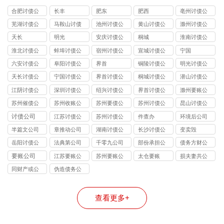
合肥讨债公
长丰
肥东
肥西
亳州讨债公
司
司
芜湖讨债公
马鞍山讨债
池州讨债公
黄山讨债公
滁州讨债公
司
公司
司
司
司
天长
明光
安庆讨债公
桐城
淮南讨债公
司
司
淮北讨债公
蚌埠讨债公
宿州讨债公
宣城讨债公
宁国
司
司
司
司
六安讨债公
阜阳讨债公
界首
铜陵讨债公
明光讨债公
司
司
司
司
天长讨债公
宁国讨债公
界首讨债公
桐城讨债公
潜山讨债公
司
司
司
司
司
江阴讨债公
深圳讨债公
绍兴讨债公
界首讨债公
滁州要账公
司
司
司
司
司
苏州催债公
苏州收账公
苏州要债公
苏州讨债公
昆山讨债公
司
司
司
司
司
讨债公司
江苏讨债公
苏州讨债公
件查办
环境后公司
司
司
半篇文公司
章推动公司
湖南讨债公
长沙讨债公
变卖毁
司
司
岳阳讨债公
法典第公司
千零九公司
部份承担公
债务方财公
司
司
司
要账公司
江苏要账公
苏州要账公
太仓要账
损夫妻共公
司
司
司
同财产或公
伪造债务公
司
司
查看更多+