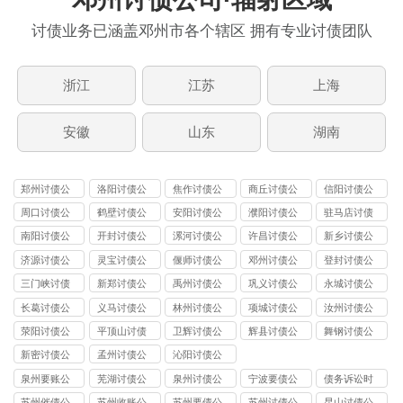
讨债业务已涵盖邓州市各个辖区 拥有专业讨债团队
浙江
江苏
上海
安徽
山东
湖南
郑州讨债公
洛阳讨债公
焦作讨债公
商丘讨债公
信阳讨债公
司
司
司
司
司
周口讨债公
鹤壁讨债公
安阳讨债公
濮阳讨债公
驻马店讨债
司
司
司
司
公司
南阳讨债公
开封讨债公
漯河讨债公
许昌讨债公
新乡讨债公
司
司
司
司
司
济源讨债公
灵宝讨债公
偃师讨债公
邓州讨债公
登封讨债公
司
司
司
司
司
三门峡讨债
新郑讨债公
禹州讨债公
巩义讨债公
永城讨债公
公司
司
司
司
司
长葛讨债公
义马讨债公
林州讨债公
项城讨债公
汝州讨债公
司
司
司
司
司
荥阳讨债公
平顶山讨债
卫辉讨债公
辉县讨债公
舞钢讨债公
司
公司
司
司
司
新密讨债公
孟州讨债公
沁阳讨债公
司
司
司
泉州要账公
芜湖讨债公
泉州讨债公
宁波要债公
债务诉讼时
司
司
司
司
效
苏州催债公
苏州收账公
苏州要债公
苏州讨债公
昆山讨债公