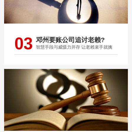
03
邓州要账公司追讨老赖?
智慧手段与威慑力并存 让老赖束手就擒