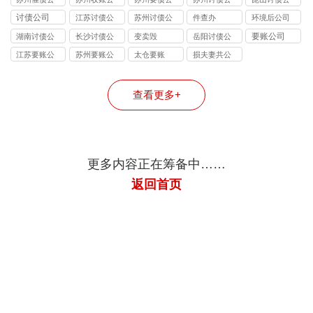
司
司
司
司
司
讨债公司
江苏讨债公
苏州讨债公
件查办
环境后公司
司
司
要账公司
湖南讨债公
长沙讨债公
变卖毁
岳阳讨债公
司
司
司
江苏要账公
苏州要账公
太仓要账
损夫妻共公
司
司
司
查看更多+
更多内容正在筹备中……
返回首页