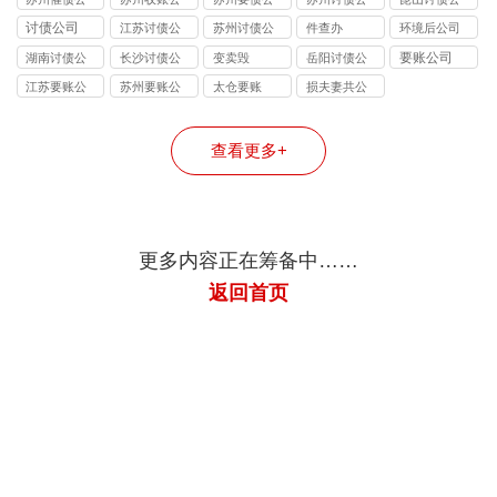
司
司
司
司
司
讨债公司
江苏讨债公
苏州讨债公
件查办
环境后公司
司
司
要账公司
湖南讨债公
长沙讨债公
变卖毁
岳阳讨债公
司
司
司
江苏要账公
苏州要账公
太仓要账
损夫妻共公
司
司
司
查看更多+
更多内容正在筹备中……
返回首页