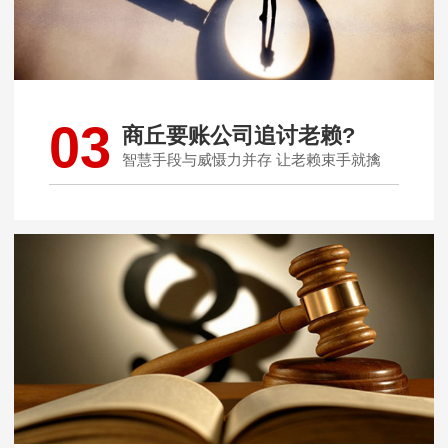
03
商丘要账公司追讨老赖?
智慧手段与威慑力并存 让老赖束手就擒