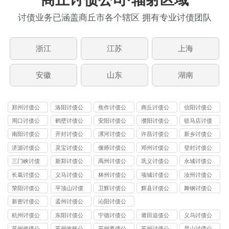
讨债业务已涵盖商丘市各个辖区 拥有专业讨债团队
浙江
江苏
上海
安徽
山东
湖南
郑州讨债公
洛阳讨债公
焦作讨债公
商丘讨债公
信阳讨债公
司
司
司
司
司
周口讨债公
鹤壁讨债公
安阳讨债公
濮阳讨债公
驻马店讨债
司
司
司
司
公司
南阳讨债公
开封讨债公
漯河讨债公
许昌讨债公
新乡讨债公
司
司
司
司
司
济源讨债公
灵宝讨债公
偃师讨债公
邓州讨债公
登封讨债公
司
司
司
司
司
三门峡讨债
新郑讨债公
禹州讨债公
巩义讨债公
永城讨债公
公司
司
司
司
司
长葛讨债公
义马讨债公
林州讨债公
项城讨债公
汝州讨债公
司
司
司
司
司
荥阳讨债公
平顶山讨债
卫辉讨债公
辉县讨债公
舞钢讨债公
司
公司
司
司
司
新密讨债公
孟州讨债公
沁阳讨债公
司
司
司
杭州讨债公
东阳讨债公
宁德讨债公
莆田追债公
义乌讨债公
司
司
司
司
司
苏州催债公
苏州收账公
苏州要债公
苏州讨债公
昆山讨债公