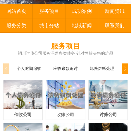
网站首页
服务项目
成功案例
新闻资讯
服务分类
城市分站
地域新闻
联系我们
服务项目
铜川讨债公司服务涵盖多类债务 针对性解决您的难题
个人逾期追收
应收账款追讨
坏账烂帐处理
公
催收公司
收账公司
讨账公司