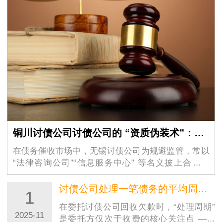
铜川讨债公司讨债公司的 “资质伪装术”：如何识别虚假的 “法律咨询” 外衣？
在债务催收市场中，无锡讨债公司为规避监管，常以
“法律咨询公司”“信息服务中心” 等名义披上合法外
衣，其隐蔽性极强的 …
讨债公司处理一笔债务的平均周期大概是多久？
1
在委托讨债公司回收欠款时，“处理周期”
2025-11
是委托方仅次于收费的核心关注点 ——