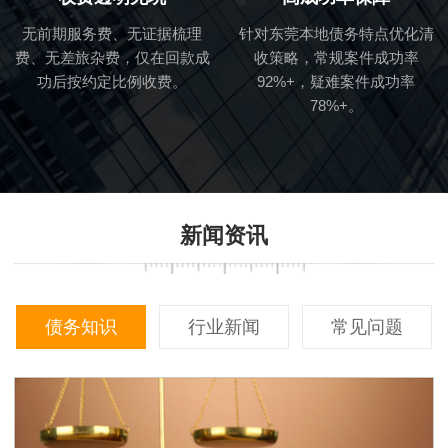
无前期服务费、无证据梳理
针对东莞本地债务特点优化清
费、无差旅杂费，仅在回款成
收策略，常规案件成功率
功后按约定比例收费。
92%+，疑难案件成功率
78%+。
新闻资讯
债务知识
行业新闻
常见问题