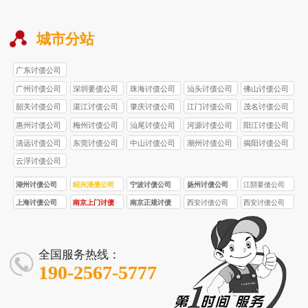
城市分站
广东讨债公司
广州讨债公司
深圳要债公司
珠海讨债公司
汕头讨债公司
佛山讨债公司
韶关讨债公司
湛江讨债公司
肇庆讨债公司
江门讨债公司
茂名讨债公司
惠州讨债公司
梅州讨债公司
汕尾讨债公司
河源讨债公司
阳江讨债公司
清远讨债公司
东莞讨债公司
中山讨债公司
潮州讨债公司
揭阳讨债公司
云浮讨债公司
湖州讨债公司
绍兴清债公司
宁波讨债公司
扬州讨债公司
江阴要债公司
上海讨债公司
南京上门讨债
南京正规讨债
西安讨债公司
西安讨债公司
服务
公司
首选品牌！西
合法合规！西
安要债 / 收债公
安要债 / 收债公
司，10 年经
司，5 名持证法
全国服务热线：
验，5 亿 + 追
务，3000 + 案
190-2567-5777
回欠款
例零投诉