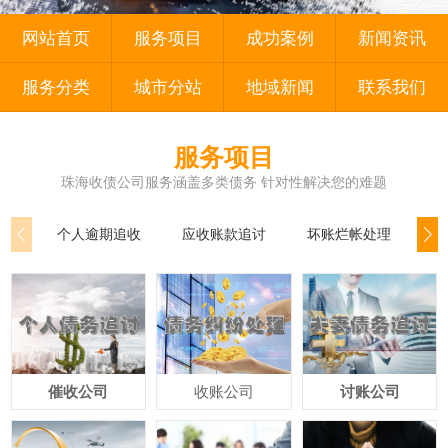
网站首页
服务项目
成功案例
新闻资讯
服务分类
城市分站
地域新闻
联系我们
服务项目
珠海收债公司服务涵盖多类债务 针对性解决您的难题
个人逾期追收
应收账款追讨
坏账烂帐处理
公
催收公司
收账公司
讨账公司