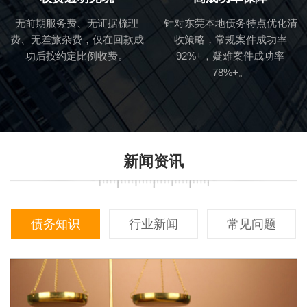
无前期服务费、无证据梳理
针对东莞本地债务特点优化清
费、无差旅杂费，仅在回款成
收策略，常规案件成功率
功后按约定比例收费。
92%+，疑难案件成功率
78%+。
新闻资讯
债务知识
行业新闻
常见问题