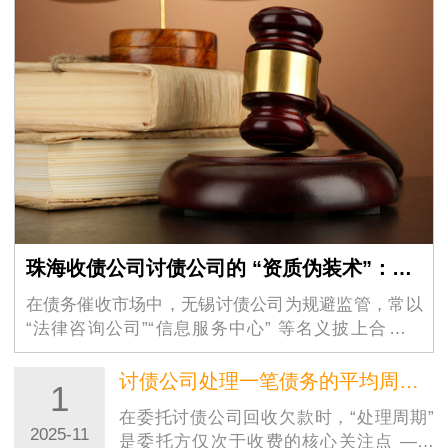
珠海收债公司讨债公司的 “资质伪装术”：如何识别虚假的 “法律咨询” 外衣？
在债务催收市场中，无锡讨债公司为规避监管，常以
“法律咨询公司”“信息服务中心” 等名义披上合法外
衣，其隐蔽性极强的 …
讨债公司处理一笔债务的平均周期大概是多久？
1
在委托讨债公司回收欠款时，“处理周期”
2025-11
是委托方仅次于收费的核心关注点 ——