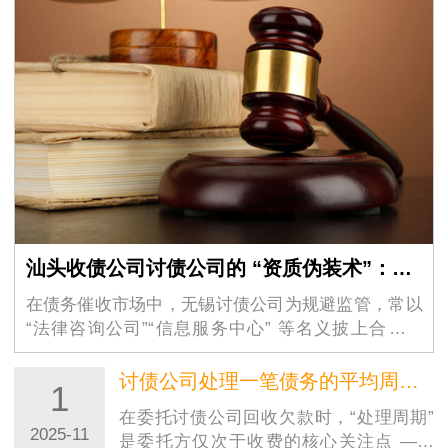
汕头收债公司讨债公司的 “资质伪装术”：如何识别虚假的 “法律咨询” 外衣？
在债务催收市场中，无锡讨债公司为规避监管，常以
“法律咨询公司”“信息服务中心” 等名义披上合法外
衣，其隐蔽性极强的 …
讨债公司处理一笔债务的平均周期大概是多久？
1
在委托讨债公司回收欠款时，“处理周期”
2025-11
是委托方仅次于收费的核心关注点 ——