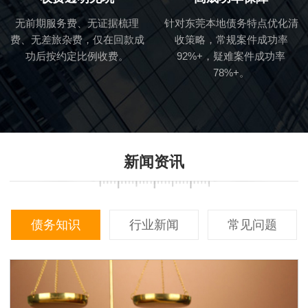
无前期服务费、无证据梳理
针对东莞本地债务特点优化清
费、无差旅杂费，仅在回款成
收策略，常规案件成功率
功后按约定比例收费。
92%+，疑难案件成功率
78%+。
新闻资讯
债务知识
行业新闻
常见问题