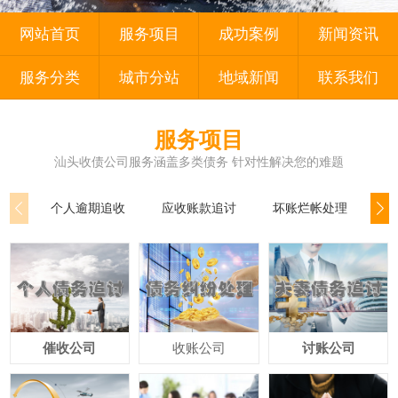
网站首页
服务项目
成功案例
新闻资讯
服务分类
城市分站
地域新闻
联系我们
服务项目
汕头收债公司服务涵盖多类债务 针对性解决您的难题
个人逾期追收
应收账款追讨
坏账烂帐处理
公
催收公司
收账公司
讨账公司